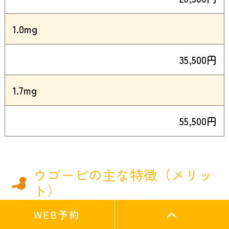
1.0mg
35,500円
1.7mg
55,500円
ウゴービの主な特徴（メリッ
ト）
WEB予約
確かな体重減少効果： 臨床試験において、高