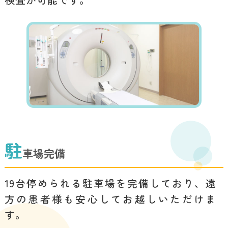
（HPV）
スマートフォンをマイ
2025.11.27
ナ保険証としてご利用できるよう
になりました！
健康診断について
2025.11.20
駐
車場完備
マスク着用について
2025.10.14
19台停められる駐車場を完備しており、遠
当院の診療時間につい
2025.09.25
方の患者様も安心してお越しいただけま
て
す。