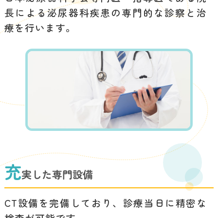
ません
長による泌尿器科疾患の専門的な診察と治
事前予約が必要となりますのでご注意
療を行います。
ください
自由（自費）診療の受
2026.05.18
診について
ベースアップ評価料
2026.02.27
予防接種について
充
2026.01.26
実した専門設備
CT設備を完備しており、診療当日に精密な
予防接種について
2026.01.18
検査が可能です。