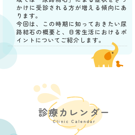
かけに受診される方が増える傾向にあ
ります。
今回は、この時期に知っておきたい尿
路結石の概要と、日常生活におけるポ
イントについてご紹介します。
■ 尿路結石とは？
尿に含まれる成分が結晶化し、尿の通
り道（腎臓、尿管、膀胱、尿道）に留
まってしまう状態を指します。
結石が移動する際などに、脇腹や下腹
部に激しい痛みが生じたり、血尿が出
たりすることがあります。
診療カレンダー
■ 原因と対策
Clinic Calendar
尿路結石は、季節的な環境の変化をは