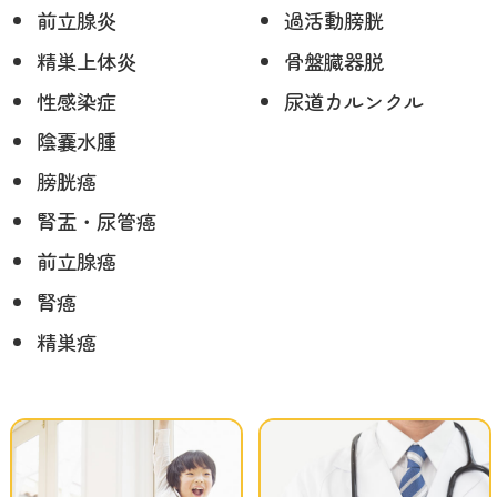
前立腺炎
過活動膀胱
精巣上体炎
骨盤臓器脱
性感染症
尿道カルンクル
陰嚢水腫
膀胱癌
腎盂・尿管癌
前立腺癌
腎癌
精巣癌