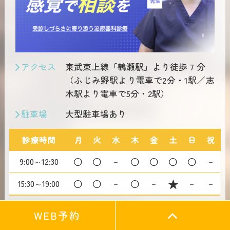
アクセス
東武東上線「鶴瀬駅」より徒歩 7 分
（ふじみ野駅より電車で2分・1駅／志
木駅より電車で5分・2駅）
駐車場
大型駐車場あり
診療時間
月
火
水
木
金
土
日
祝
9:00～12:30
－
－
15:30～19:00
－
－
－
－
…14:00~17:00
WEB予約
【休診日】水曜・金曜午後・日曜午後・祝日
※受付時間は診療終了時間の30分前までとなります。