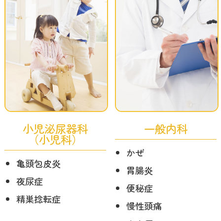
小児泌尿器科
一般内科
（小児科）
かぜ
亀頭包皮炎
胃腸炎
夜尿症
便秘症
精巣捻転症
慢性頭痛