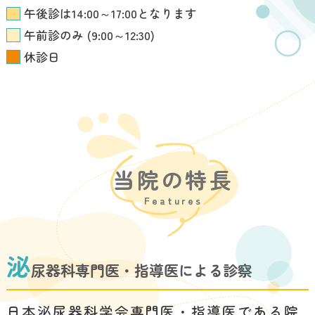
相談をおすすめします。
午後診は14:00～17:00となります
午前診のみ (9:00～12:30)
休診日
悠クリニックがキレイ
2026.05.29
レポに掲載されました。
この度、悠クリニックがクリニックの
検索プラットフォーム
キレイレポ
に掲
載されました。
当院の特長
Features
特定健診のお知らせ
2026.05.21
令和8年度 特定健診の予約受付を開始
泌
いたしました。
尿器科専門医・指導医による診察
窓口またはお電話にて予約を承ってお
ります。
※現在Web予約は行っており
日本泌尿器科学会専門医・指導医である院