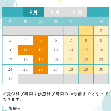
じめ、食生活や運動習慣、体質など、
さまざまな要因が複雑に関連して発生
8月
9 月
10 月
すると考えられています。
月
火
水
木
金
土
日
特にこれからの季節は、発汗量に対し
て水分摂取が十分でない場合、尿が濃
27
28
29
30
31
1
2
縮されることが結晶化の要因の一つと
3
4
5
6
7
8
9
されています。
10
11
12
13
14
15
16
日常生活で意識したい対策としては、
17
18
19
20
21
22
23
こまめな水分摂取が挙げられます。
また、特定の栄養素に偏らないバラン
24
25
26
27
28
29
30
スの良い食事を心がけることも大切で
31
1
2
3
4
5
6
す。
※受付終了時間は診療終了時間の30分前までとなって
激しい痛みに限らず、下腹部の違和感
おります。
や排尿時の違和感、血尿などの症状が
診療日
みられた場合は、放置せず当院でのご