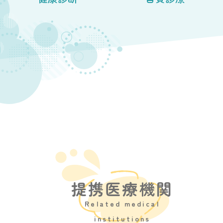
提携医療機関
Related medical
institutions