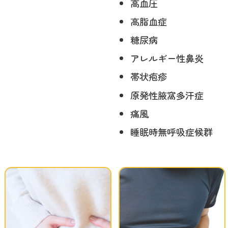
高血圧
高脂血症
糖尿病
アレルギー性鼻炎
帯状疱疹
原発性腋窩多汗症
痛風
睡眠時無呼吸症候群