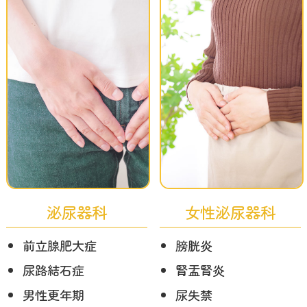
泌尿器科
女性泌尿器科
前立腺肥大症
膀胱炎
尿路結石症
腎盂腎炎
男性更年期
尿失禁